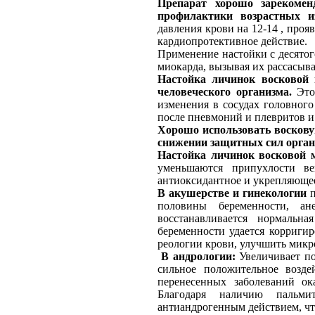
Препарат хорошо зарекомен
профилактики возрастных и
давления крови на 12-14 , проя
кардиопротективное действие.
Применение настойки с десятог
миокарда, вызывая их рассасыв
Настойка личинок восковой 
человеческого организма.
Это 
изменения в сосудах головного
после пневмоний и плевритов и
Хорошо использовать восковую
снижении защитных сил орган
Настойка личинок восковой м
уменьшаются припухлости ве
антиоксидантное и укрепляющее
В акушерстве и гинекологии
п
половины беременности, ан
восстанавливается нормальн
беременности удается корриги
реологии крови, улучшить мик
В андрологии:
Увеличивает по
сильное положительное возд
перенесенных заболеваний ок
Благодаря наличию пальми
антиандрогенным действием, чт