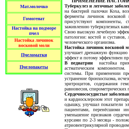
ПРИМЕНЕНИЕ НАСТОЙ
Туберкулез и легочные заболе
Мат.молочко
на бактерий палочки Коха, воз
ферменты личинок восковой 
Гомогенат
присутствуют компоненты, с
заживлению туберкулезных каве
Настойка на подморе
Свою высокую лечебную эффект
пчел
патологии: костей и суставов,
Настойка личинок
человеческого организма.
восковой моли
Настойка личинок восковой 
улучшает дренажную функцию 
Пчеломатки
эффект и потому эффективен пр
В педиатрии
настойка приме
Пчелопакет
ы
астматическим компонентом.
системы. При применении пре
устранение бронхоспазма, исче
эритроцитов, содержания гем
равновесия, спирометрических 
Сердечнососудистые заболева
и кардиосклерозом этот препар
одышку, улучшал показатели э
пациентами, перенёсшими инф
уменьшение признаков сердечн
курсами по 2-3 месяца - поло
атриовентрикулярной проводимо