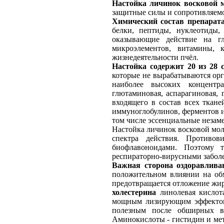
Настойка личинок восковой
защитные силы и сопротивляемо
Химический состав препарата
белки, пептиды, нуклеотиды,
оказывающие действие на гл
микроэлементов, витамины, 
жизнедеятельности пчёл.
Настойка содержит 20 из 28 
которые не вырабатываются орг
наиболее высоких концентра
глютаминовая, аспарагиновая,
входящего в состав всех ткане
иммуноглобулинов, ферментов и
том числе эссенциальные незам
Настойка личинок восковой мо
спектра действия. Противов
биофлавоноидами. Поэтому 
респираторно-вирусными заболе
Важная сторона оздоравлива
положительном влиянии на об
предотвращается отложение жир
холестерина
линолевая кислота
мощным лизирующим эффектом,
полезным после обширных во
Аминокислоты - гистидин и ме