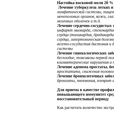
Настойка
восковой моли 20 %
Лечение туберкулеза легких и
лимфатической системы, пищева
мочеполовых органов, кожи, гла
мозговых оболочек и т.д.
Лечение сердечно-сосудистых 
инфаркт миокарда, стенокардия
сердца (тахикардия, брадикарди
сердца, гипертоническая болезн
вегето-сосудистая дистония и д
системы
Лечение гинекологических за
бесплодие, токсикозы первой по
климактерические нарушения и 
Лечение аденома простаты, бе
простатита, снижения полового
Лечение бронхолегочных забо
бронхиты, пневмония, плеврит и
Для приема в качестве профи
повышающего иммунитет сред
восстановительный период:
Как расчитать количество экстра