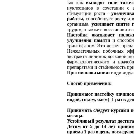
так как
выводят соли тяжел
нуклеозидов в сочетании с 
стимуляции роста -
увеличив
работы,
способствует росту и 
организма,
усиливает синтез 
трудом, а также в восстановите
Настойка оказывает полож
улучшения памяти
и способн
триптофаном. Это делает преп
Нежелательных побочных эфф
экстракта личинок восковой мо
фармакологического и врачеб
препаратами и стабильность при
Противопоказания:
индивидуа
Способ применения:
Принимают
настойку
личинок 
водой, соком, чаем) 1 раз в де
Принимать следует курсами п
месяца.
Устойчивый результат достига
Детям от 5 до 14 лет приним
приема 1 раз в день, последую