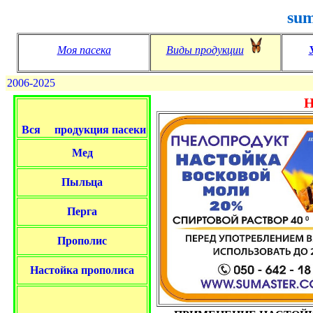
sum
Моя пасека
Ви
ды продукции
2006-2025
Н
Вся
продукция пасеки
Мед
Пыльца
Перга
Прополис
Настойка
прополиса