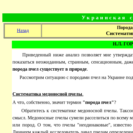
Украинская с
Порода
Назад
Системати
Н.Л. ГО
Приведенный ниже анализ позволяет мне утверждат
показаться неожиданным, странным, сенсационным, даж
порода пчел существует в природе
.
Рассмотрим ситуацию с породами пчел на Украине подр
Систематика медоносной пчелы
.
А что, собственно, значит термин
"порода пчел"
?
Обратитесь к систематике медоносной пчелы. Таксоно
смысл. Медоносные пчелы сумели расселиться по всему м
или пород. О том, что пчелы "неодинаковые", известн
Линнеем каждый исследователь давал пчелам определенно