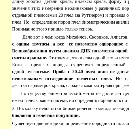
длину хоботка, детали крыла, индексы крыла, форму и р
значения этих измерений неодинаковые у различных пор
отдельной пчелосемьи 20 пчел (за Руттнером) и проведя
пчел. Но, определение пород пчел биометрическим анализ
Понимание этого пришло только теперь.
Дело вот в чем: когда Михайлов, Скориков, Алпатов
с одним трутнем, а все ее потомство однородное 
Великобритании путем анализа ДНК потомства одной мат
считали раньше.
Это значит, что пчелы одной семьи имею
Если в пределах породы существует определенный 
одной пчелосемье.
Проба с 20-40 пчел явно не дост
невозможным исследование помесных пчел.
Но на 
десятка параметров крыла, сложная компьютерная програм
По существу, биометрический метод не достигает цели,
имеют пчелы вашей пасеки, но определять породность по 
3. Поскольку недостатки биометрического метода очевид
биология и генетика популяции.
Существует две методики; определение породности по а