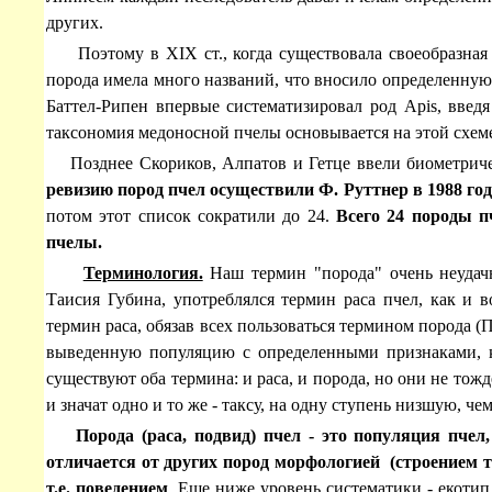
других.
Поэтому в XIX ст., когда существовала своеобразная м
порода имела много названий, что вносило определенную 
Баттел-Рипен впервые систематизировал род Аpis, введ
таксономия медоносной пчелы основывается на этой схеме
Позднее Скориков, Алпатов и Гетце ввели биометриче
ревизию пород пчел осуществили Ф. Руттнер в 1988 году
потом этот список сократили до 24.
Всего 24 породы п
пчелы.
Терминология.
Наш термин "порода" очень неудач
Таисия Губина, употреблялся термин раса пчел, как и 
термин раса, обязав всех пользоваться термином порода (
выведенную популяцию с определенными признаками, к
существуют оба термина: и раса, и порода, но они не тож
и значат одно и то же - таксу, на одну ступень низшую, ч
Порода (раса, подвид) пчел - это популяция пчел
отличается от других пород морфологией (строением т
т.е. поведением
. Еще ниже уровень систематики - екотип 