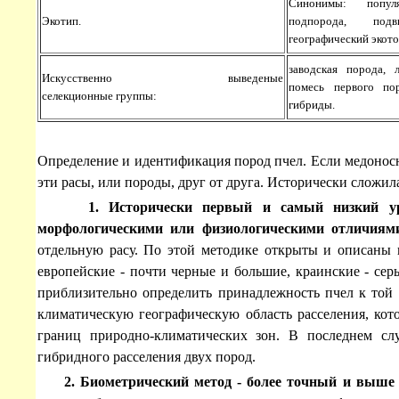
Синонимы: попул
Экотип.
подпорода, под
географический экот
заводская порода, л
Искусственно выведеные
помесь первого пор
селекционные группы:
гибриды.
Определение и идентификация пород пчел. Если медоносна
эти расы, или породы, друг от друга. Исторически сложил
1. Исторически первый и самый низкий урове
морфологическими или физиологическими отличиям
отдельную расу. По этой методике открыты и описаны в
европейские - почти черные и большие, краинские - 
приблизительно определить принадлежность пчел к той и
климатическую географическую область расселения, кот
границ природно-климатических зон. В последнем сл
гибридного расселения двух пород.
2. Биометрический метод - более точный и выше